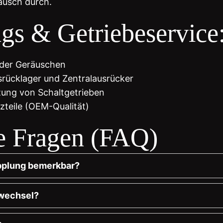
ausch durch.
gs & Getriebeservice
oder Geräuschen
srücklager und Zentralausrücker
zung von Schaltgetrieben
teile (OEM-Qualität)
te Fragen (FAQ)
pplung bemerkbar?
swechsel?