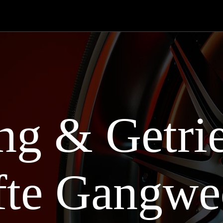
g & Getri
fte Gangwec