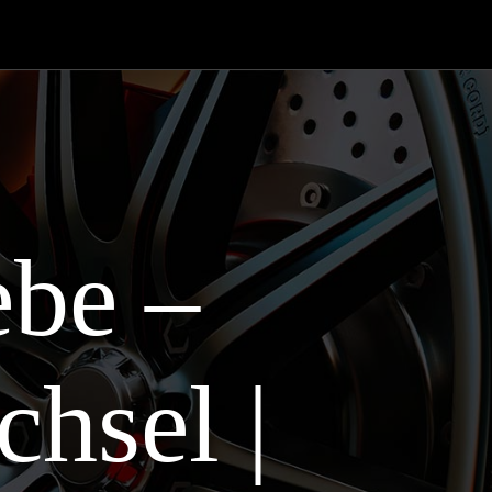
ebe –
hsel |