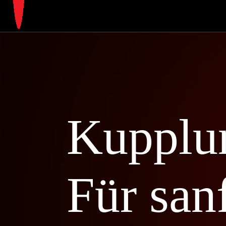
Kupplun
Für san